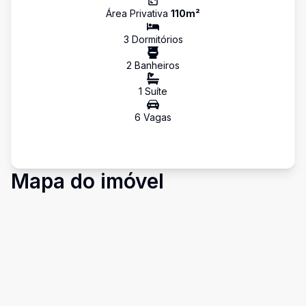
Área Privativa
110
m²
3
Dormitório
s
2
Banheiro
s
1
Suíte
6
Vaga
s
Mapa do imóvel