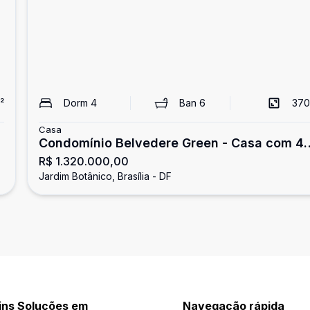
²
Dorm
4
Ban
6
370
Casa
Condomínio Belvedere Green - Casa com 4
R$ 1.320.000,00
quartos suítes - aceita financiamento e FG
Jardim Botânico, Brasília - DF
ins Soluções em
Navegação rápida