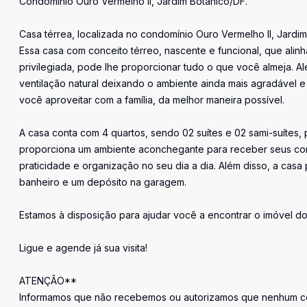
Condomínio Ouro Vermelho ll, Jardim Botânico/DF.
Casa térrea, localizada no condomínio Ouro Vermelho ll, Jard
Essa casa com conceito térreo, nascente e funcional, que ali
privilegiada, pode lhe proporcionar tudo o que você almeja. A
ventilação natural deixando o ambiente ainda mais agradável
você aproveitar com a família, da melhor maneira possível.
A casa conta com 4 quartos, sendo 02 suítes e 02 sami-suítes, p
proporciona um ambiente aconchegante para receber seus con
praticidade e organização no seu dia a dia. Além disso, a ca
banheiro e um depósito na garagem.
Estamos à disposição para ajudar você a encontrar o imóvel d
Ligue e agende já sua visita!
ATENÇÃO**
Informamos que não recebemos ou autorizamos que nenhum cor