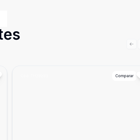
tes
Prev
Cód:
TH28083
Comparar