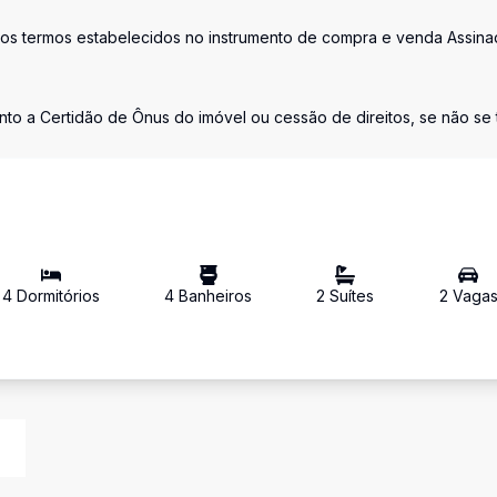
os termos estabelecidos no instrumento de compra e venda Assina
nto a Certidão de Ônus do imóvel ou cessão de direitos, se não se t
4
Dormitório
s
4
Banheiro
s
2
Suíte
s
2
Vaga