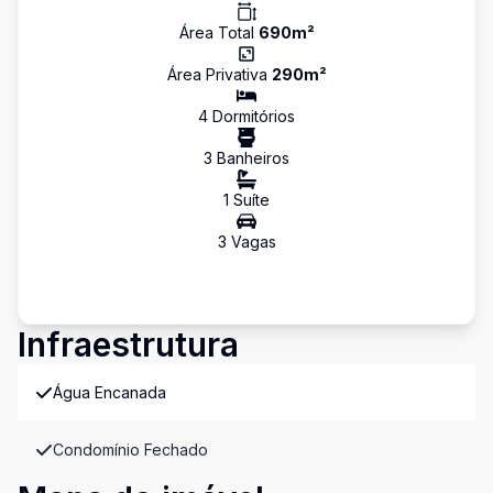
Área Total
690
m²
Área Privativa
290
m²
4
Dormitório
s
3
Banheiro
s
1
Suíte
3
Vaga
s
Infraestrutura
Água Encanada
Condomínio Fechado