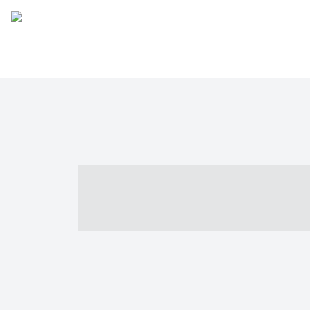
----- ----- -- -
- ------