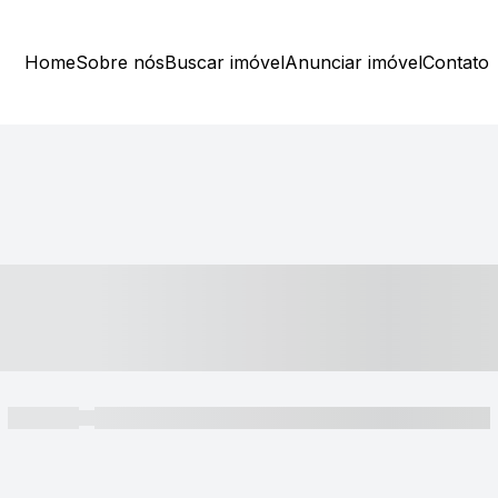
Home
Sobre nós
Buscar imóvel
Anunciar imóvel
Contato
----- ---- ---- -- ----
----- -----
----- ----- -- ------ ---- ---- -- ----- ----- ----- --- ------