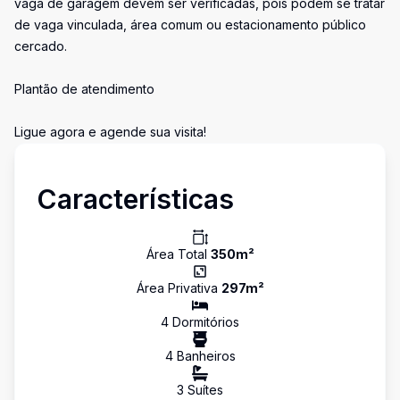
vaga de garagem devem ser verificadas, pois podem se tratar
de vaga vinculada, área comum ou estacionamento público
cercado.
Plantão de atendimento
Ligue agora e agende sua visita!
Características
Área Total
350
m²
Área Privativa
297
m²
4
Dormitório
s
4
Banheiro
s
3
Suíte
s