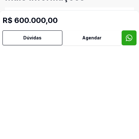
Aceita Pet
R$ 600.000,00
Área de Serviço
Dúvidas
Agendar
Banheiro Social
Copa
Copa Cozinha
Cozinha
Despensa
Hidromassagem