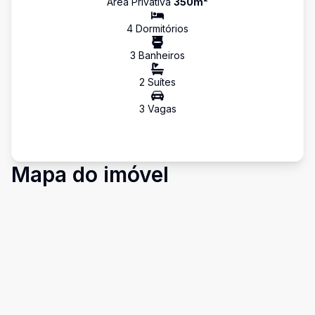
Área Privativa
350
m²
4
Dormitório
s
3
Banheiro
s
2
Suíte
s
3
Vaga
s
Mapa do imóvel