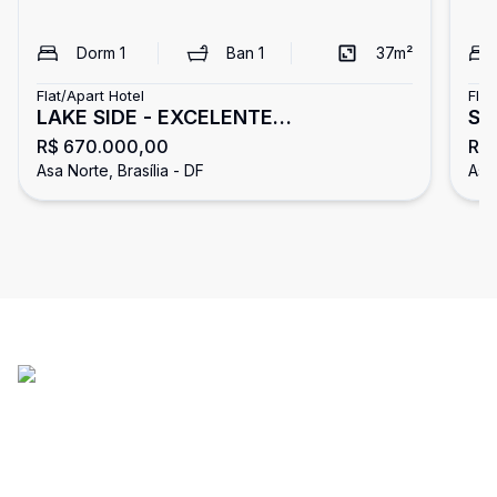
Dorm
1
Ban
1
37
m²
Flat/Apart Hotel
Flat
LAKE SIDE - EXCELENTE
SH
R$ 670.000,00
R$
APARTAMENTO REFORMADO - DESIGN
qu
Asa Norte, Brasília - DF
Asa 
INTELIGENTE !