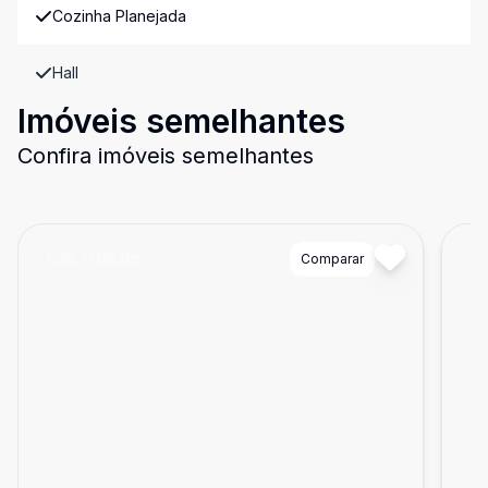
Cozinha Planejada
Hall
Imóveis semelhantes
Confira imóveis semelhantes
Cód:
TH35305
Comparar
Có