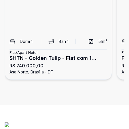
Dorm
1
Ban
1
51
m²
Flat/Apart Hotel
Flat
SHTN - Golden Tulip - Flat com 1
FL
R$ 740.000,00
R$
quarto - nascente - Asa Norte
Id
Asa Norte, Brasília - DF
Asa 
pr
se