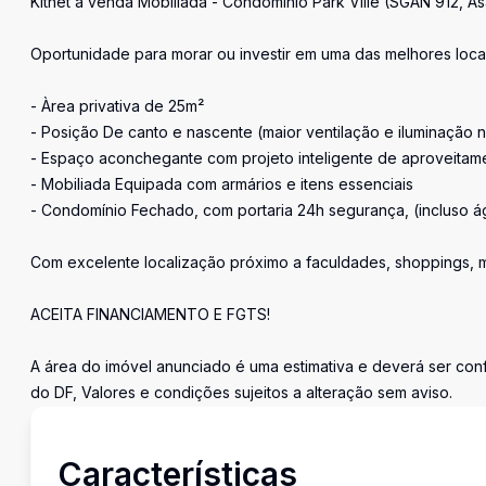
Kitnet à venda Mobiliada - Condomínio Park Ville (SGAN 912, As
Oportunidade para morar ou investir em uma das melhores local
- Àrea privativa de 25m²
- Posição De canto e nascente (maior ventilação e iluminação n
- Espaço aconchegante com projeto inteligente de aproveita
- Mobiliada Equipada com armários e itens essenciais
- Condomínio Fechado, com portaria 24h segurança, (incluso á
Com excelente localização próximo a faculdades, shoppings, m
ACEITA FINANCIAMENTO E FGTS!
A área do imóvel anunciado é uma estimativa e deverá ser con
do DF, Valores e condições sujeitos a alteração sem aviso.
Características