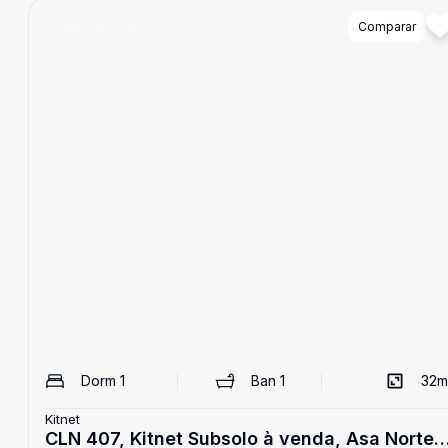
Cód:
CO10314
Comparar
Dorm
1
Ban
1
32
m
Kitnet
CLN 407, Kitnet Subsolo à venda, Asa Norte,