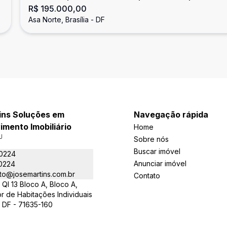
R$ 195.000,00
Brasília/DF
Asa Norte, Brasília - DF
ins Soluções em
Navegação rápida
mento Imobiliário
Home
J
Sobre nós
Buscar imóvel
-0224
Anunciar imóvel
-0224
to@josemartins.com.br
Contato
QI 13 Bloco A, Bloco A,
or de Habitações Individuais
 - DF - 71635-160