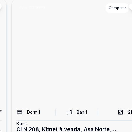
Cód:
CO10383
Comparar
²
Dorm
1
Ban
1
21
Kitnet
CLN 208, Kitnet à venda, Asa Norte,