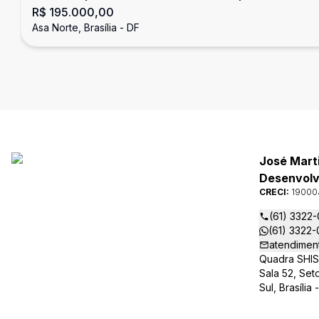
R$ 195.000,00
Brasília, DF
Asa Norte, Brasília - DF
José Mart
Desenvolvi
CRECI:
19000
(61) 3322
(61) 3322
atendimen
Quadra SHIS 
Sala 52, Set
Sul, Brasília