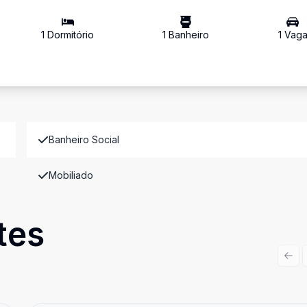
1
Dormitório
1
Banheiro
1
Vag
Banheiro Social
Mobiliado
tes
Prev