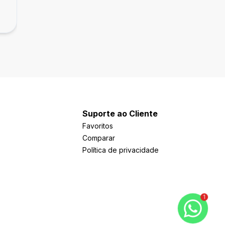
R$ 300.000,00
Norte
Asa Norte, Brasília - DF
Suporte ao Cliente
Favoritos
Comparar
Política de privacidade
1