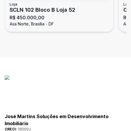
Loja
Loja
SCLN 102 Bloco B Loja 52
CL
R$ 450.000,00
R$
de
Asa Norte, Brasília - DF
Asa 
Op
In
José Martins Soluções em Desenvolvimento
Imobiliário
CRECI:
19000J