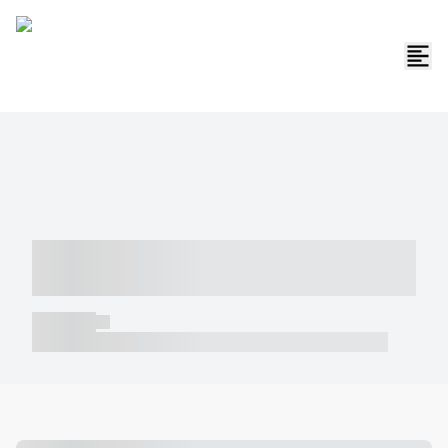
----- ----- -- ------ ---- ---- -- ----- -----
----- --- ------
----- -----
----- ----- -- ------ ---- ---- -- ----- ----- ----- --- ------