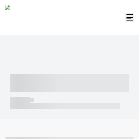
----- ----- -- ------ ---- ---- -- ----- -----
----- --- ------
----- -----
----- ----- -- ------ ---- ---- -- ----- ----- ----- --- ------