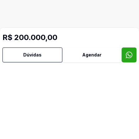
R$ 200.000,00
Dúvidas
Agendar
Imóveis semelhantes
Confira imóveis semelhantes
Cód:
JM827
Comparar
Có