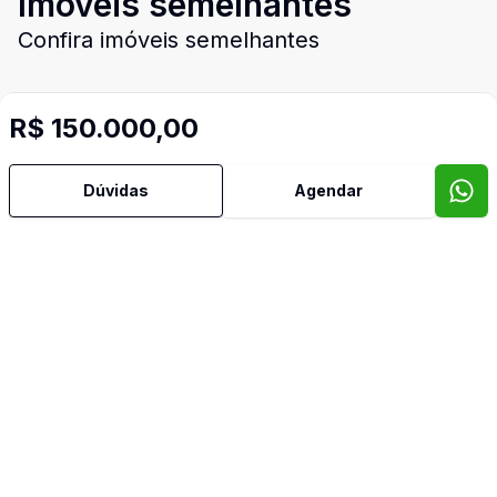
Imóveis semelhantes
Confira imóveis semelhantes
R$ 150.000,00
Cód:
JM827
Comparar
Có
Dúvidas
Agendar