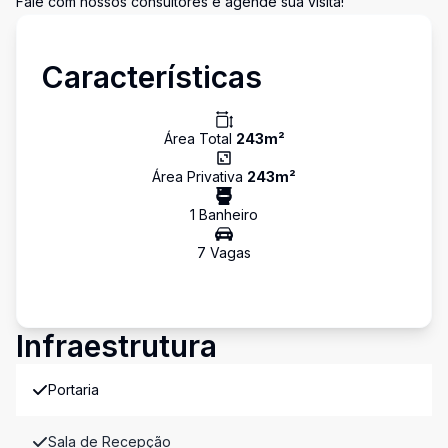
Fale com nossos consultores e agende sua visita!
Características
Área Total
243
m²
Área Privativa
243
m²
1
Banheiro
7
Vaga
s
Infraestrutura
Portaria
Sala de Recepção