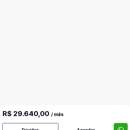
Imóveis semelhantes
R$ 29.640,00
/ mês
Confira imóveis semelhantes
Dúvidas
Agendar