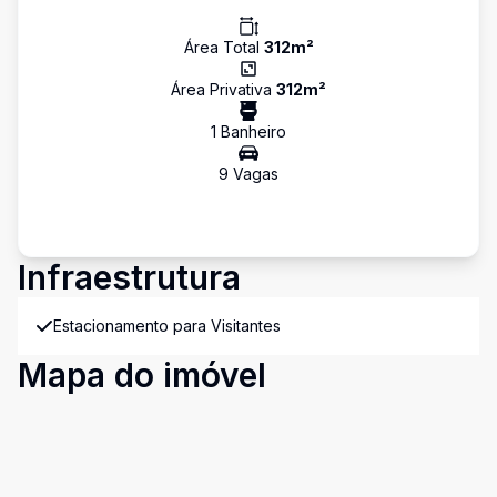
Área Total
312
m²
Área Privativa
312
m²
1
Banheiro
9
Vaga
s
Infraestrutura
Estacionamento para Visitantes
Mapa do imóvel