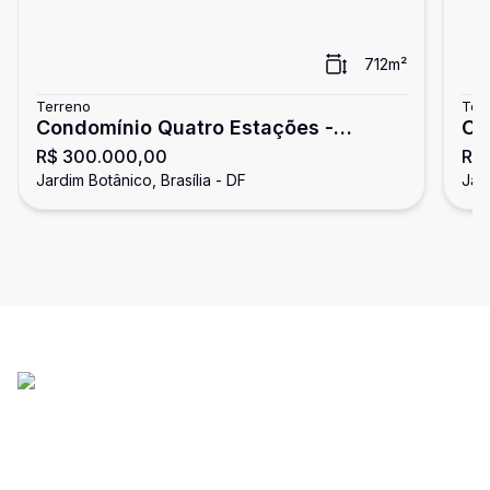
712
m²
Terreno
Ter
Condomínio Quatro Estações -
Co
R$ 300.000,00
R$
Terreno escriturado com 713m² -
Te
Jardim Botânico, Brasília - DF
Jard
Jardim Botânico
financ
To