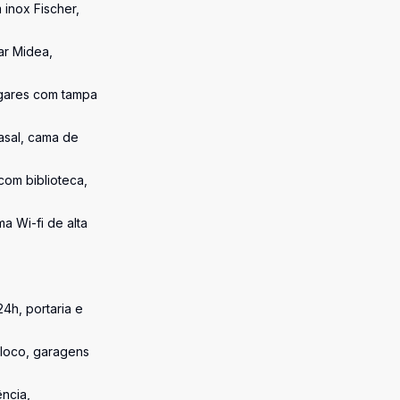
 inox Fischer,
ar Midea,
lugares com tampa
asal, cama de
com biblioteca,
a Wi-fi de alta
4h, portaria e
bloco, garagens
ência,