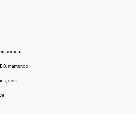
temporada.
RBO, mantendo
nos, com
vel.