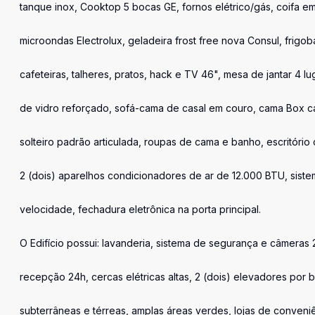
tanque inox, Cooktop 5 bocas GE, fornos elétrico/gás, coifa em
microondas Electrolux, geladeira frost free nova Consul, frigob
cafeteiras, talheres, pratos, hack e TV 46", mesa de jantar 4 
de vidro reforçado, sofá-cama de casal em couro, cama Box c
solteiro padrão articulada, roupas de cama e banho, escritório 
2 (dois) aparelhos condicionadores de ar de 12.000 BTU, sistem
velocidade, fechadura eletrônica na porta principal.
O Edifício possui: lavanderia, sistema de segurança e câmeras 2
recepção 24h, cercas elétricas altas, 2 (dois) elevadores por 
subterrâneas e térreas, amplas áreas verdes, lojas de conveni