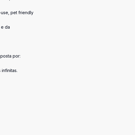
use, pet friendly
 e da
posta por:
nfinitas.