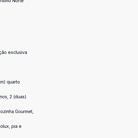
rismo Norte
ção exclusiva
(um) quarto
nos, 2 (duas)
cozinha Gourmet,
olux, pia e