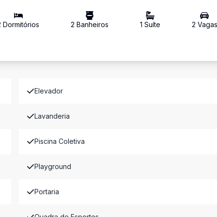
2
Dormitório
s
2
Banheiro
s
1
Suíte
2
Vaga
Elevador
Lavanderia
Piscina Coletiva
Playground
Portaria
Quadra de Esportes