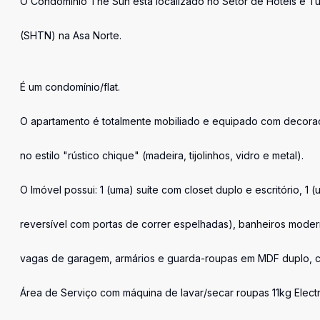
O Condomínio The Sun está localizado no Setor de Hotéis e Tu
(SHTN) na Asa Norte.
É um condomínio/flat.
O apartamento é totalmente mobiliado e equipado com decora
no estilo "rústico chique" (madeira, tijolinhos, vidro e metal).
O Imóvel possui: 1 (uma) suíte com closet duplo e escritório, 1 
reversível com portas de correr espelhadas), banheiros moder
vagas de garagem, armários e guarda-roupas em MDF duplo, 
Área de Serviço com máquina de lavar/secar roupas 11kg Electr