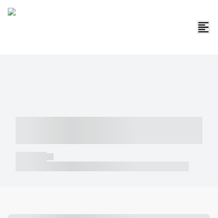
----- ----- -- ------ ---- ---- -- ----- -----
----- --- ------
----- -----
----- ----- -- ------ ---- ---- -- ----- ----- ----- --- ------