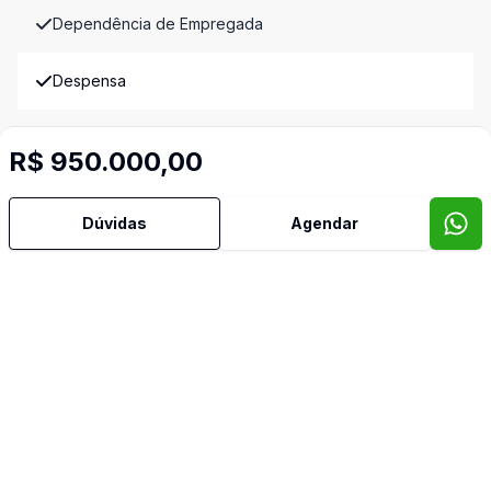
Dependência de Empregada
Despensa
Dormitório com Armários
R$ 950.000,00
Edícula
Dúvidas
Agendar
Estar Íntimo
Horta
Quintal
Sala de Jantar
Sala de TV