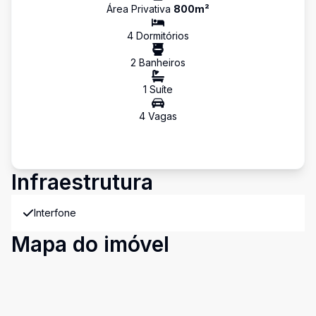
Área Privativa
800
m²
4
Dormitório
s
2
Banheiro
s
1
Suíte
4
Vaga
s
Infraestrutura
Interfone
Mapa do imóvel