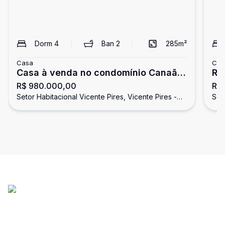
Dorm
4
Ban
2
285
m²
Casa
Cas
Casa à venda no condomínio Canaã
RU
R$ 980.000,00
R$
rua 5, Vicente Pires, DF
,RES
Setor Habitacional Vicente Pires, Vicente Pires -
Seto
CO
DF
DF