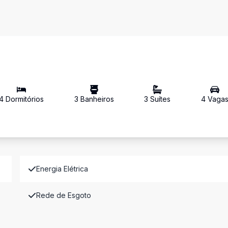
4
Dormitório
s
3
Banheiro
s
3
Suíte
s
4
Vaga
Energia Elétrica
Rede de Esgoto